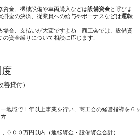
修資金、機械設備や車両購入などは
設備資金
と呼びま
買掛金の決済、従業員への給与やボーナスなどは
運転
する場合、支払いが大変ですよね。商工会では、設備資
ての資金繰りについて相談に応じます。
制度
改善貸付）
同一地域で１年以上事業を行い、商工会の経営指導を６
る方
２，０００万円以内（運転資金・設備資金合計）