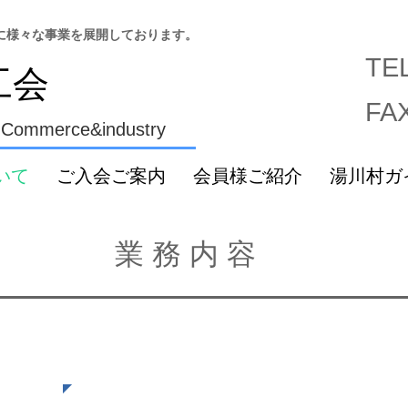
に様々な事業を展開しております。
TE
工会
FA
 Commerce&industry
いて
ご入会ご案内
会員様ご紹介
湯川村ガ
業 務 内 容