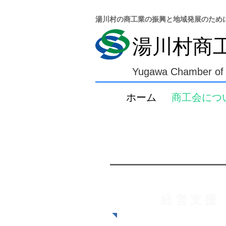
湯川村の商工業の振興と地域発展のため
湯川村商
Yugawa Chamber of
ホーム
商工会につ
経 営 支 援