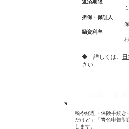
​返済期限
担保・保証人
融資利率
​
​◆ 詳しくは、
日
さい。
経 理 ・ 財 務
税や経理・保険手続き
だけど」「青色申告制
します。