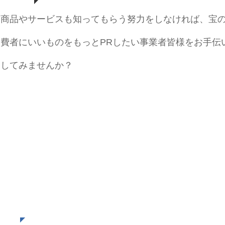
い商品やサービスも知ってもらう努力をしなければ、宝
消費者にいいものをもっとPRしたい事業者皆様をお手伝
ジしてみませんか？
合会
全国商工会連合会との連携により、ホー
ュレス決済など最近注目されている新た
どを支援しています。