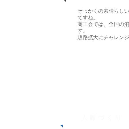
せっかくの素晴らし
ですね。
​商工会では、全国の
す。
​販路拡大にチャレン
全国商工会連
​との提携
人 脈 づ く り