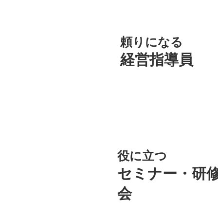
頼りになる
経営指導員
​役に立つ
セミナー・研
会