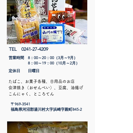
関東屋商店
​TEL
0241-27-4209
営業時間 8：00～20：00（3月～9月）
​ 8：00～19：00（10月～2月）
定休日 日曜日
たばこ、お菓子各種、日用品のお店
会津焼き（おせんべい）、豆腐、油揚げ
​こんにゃく、ところてん
〒969-3541
​福島県河沼郡湯川村大字浜崎字殿町845-2