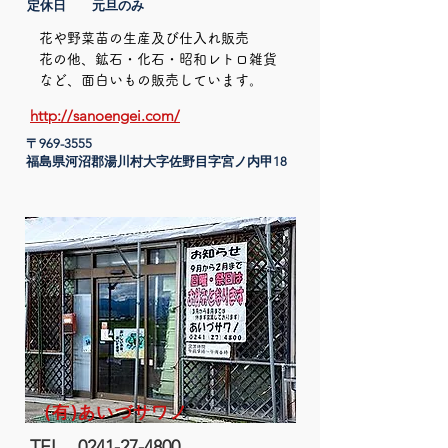
定休日 元旦のみ
花や野菜苗の生産及び仕入れ販売
​花の他、鉱石・化石・昭和レトロ雑貨
など、面白いもの販売しています。
http://sanoengei.com/
〒969-3555
​福島県河沼郡湯川村大字佐野目字宮ノ内甲18
(有)あいづサワノ
TEL
0241-27-4800