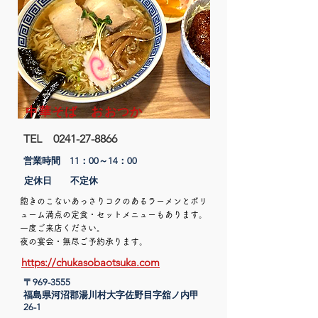
中華そば おおつか
TEL
0241-27-8866
営業時間 11：00～14
：00​
定休日 不定休
飽きのこないあっさりコクのあるラーメンとボリ
ューム満点の定食・セットメニューもあります。
一度ご来店ください。
​夜の宴会・無尽ご予約承ります。
https://chukasobaotsuka.com
〒969-3555
​福島県河沼郡湯川村大字佐野目字舘ノ内甲
26-1