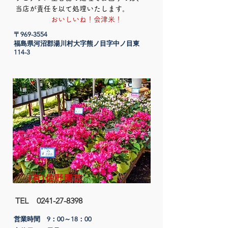
当店が責任を以て処理いたします。
​ おいしいね！会津米！
〒969-3554
​福島県河沼郡湯川村大字熊ノ目字中ノ目東
114-3
(有)佐野園芸
TEL
0241-27-8398
営業時間 9：00～18：00​