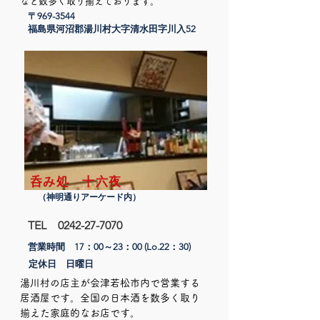
など数多く取り揃えております。
〒969-3544
​福島県河沼郡湯川村大字清水田字川入52
​呑み処 十六夜
（神明通りアーケード内）
TEL
0242-27-7070
営業時間 17：00～23：00
(Lo.22：30)
定休日 日曜日
湯川村の店主が会津若松市内で営業する
居酒屋です。全国の日本酒を数多く取り
揃えた家庭的なお店です。