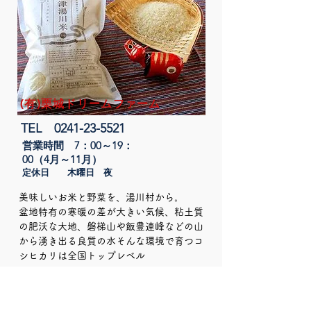
(有)栗城ドリームファーム
​TEL
0241-23-5521
営業時間 7：00～19：
00（4月～11月）​
定休日 木曜日 夜
美味しいお米と野菜を、湯川村から。
​盆地特有の寒暖の差が大きい気候、粘土質
の肥沃な大地、磐梯山や飯豊連峰などの山
から湧き出る良質の水そんな環境で育つコ
シヒカリは全国トップレベル
https://kurikifarm.jp
〒969-3544
​福島県河沼郡湯川村大字清水田字畑田137