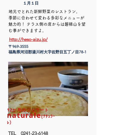
１月１日
地元でとれた新鮮野菜のレストラン。
季節に合わせて変わる多彩なメニューが
魅力的！ テラス側の席からは磐梯山を望
む事ができますよ。
http://heso-aizu.jp/
〒969-3555
​福島県河沼郡湯川村大字佐野目五丁ノ目78-1
12か月のジェラート
naturale
(ﾅﾁｭﾗｰ
ﾚ
）
TEL
0241-23-6148