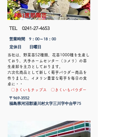
(株)渡部園芸
TEL
0241-27-4653
営業時間 9：00～18：00​
定休日 日曜日
当社は、野菜苗52種類、花苗1000種を生産し
ており、大手ホームセンター（コメリ）の苗
生産卸を主力としております。
六次化商品として新しく菊芋パウダー商品を
作りました。イヌリン豊富な菊芋を毎日の食
卓に・・
〇きくいもチップス 〇きくいもパウダー
〒969-3552
​福島県河沼郡湯川村大字三川字中台甲75