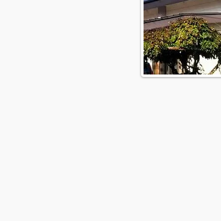
大字勝常
字堂後830番地
957
poplar.ocn.ne.jp
ご入会ご案内
​湯川村ガイドマップ
会員様ご紹介
​お問合せ
ら館