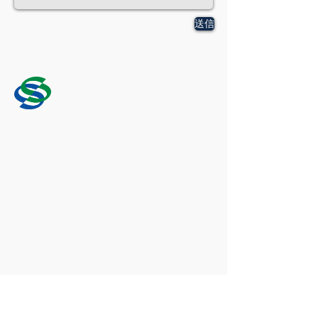
送信
湯川村商工会
〒969-3556
福島県河沼郡湯川村大字勝常
字堂後
830番地
​TEL
0241-27-3957
FAX
0241-27-3992
Email：
yugawask@poplar.ocn.ne.jp
ホーム
新着情報
商工会について
業務内容
​
地域活性化施設 たから館